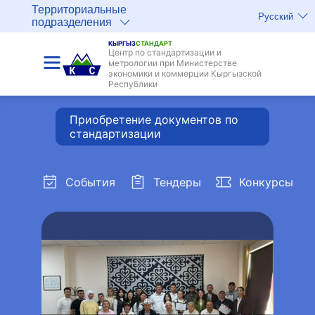
Территориальные
Русский
подразделения
КЫРГЫЗ
СТАНДАРТ
Центр по стандартизации и
метрологии при Министерстве
экономики и коммерции Кыргызской
Республики
Приобретение документов по
стандартизации
События
Тендеры
Конкурсы