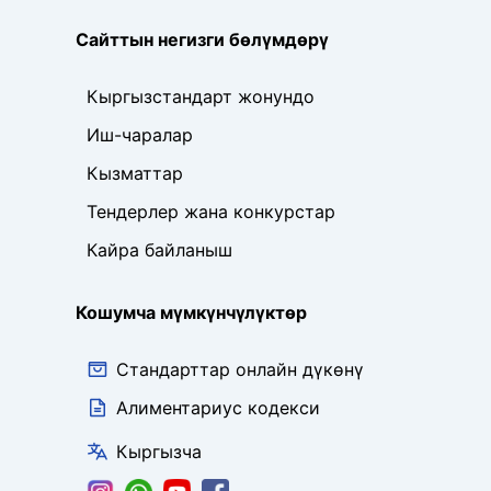
Сайттын негизги бөлүмдөрү
Кыргызстандарт жонундо
Иш-чаралар
Кызматтар
Тендерлер жана конкурстар
Кайра байланыш
Кошумча мүмкүнчүлүктөр
Стандарттар онлайн дүкөнү
Алиментариус кодекси
Кыргызча