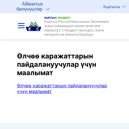
Аймактык
Кыргызча
бөлүнүштөр
КЫРГЫЗ
СТАНДАРТ
Кыргыз Республикасынын Экономика
жана коммерция министрлигине
караштуу Стандартташтыруу жана
метрология боюнча борбору
Өлчөө каражаттарын
пайдалануучулар үчүн
маалымат
Өлчөө каражаттарын пайдалануучулар
үчүн маалымат