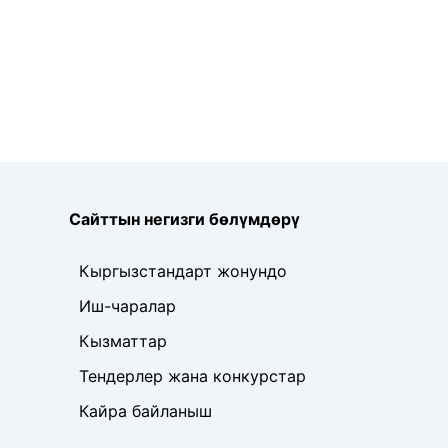
Сайттын негизги бөлүмдөрү
Кыргызстандарт жонундо
Иш-чаралар
Кызматтар
Тендерлер жана конкурстар
Кайра байланыш