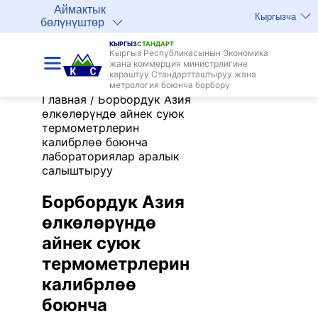
Аймактык
Кыргызча
бөлүнүштөр
КЫРГЫЗ
СТАНДАРТ
Кыргыз Республикасынын Экономика
жана коммерция министрлигине
караштуу Стандартташтыруу жана
метрология боюнча борбору
Главная
/
Борбордук Азия
өлкөлөрүндө айнек суюк
термометрлерин
калибрлөө боюнча
лабораториялар аралык
салыштыруу
Борбордук Азия
өлкөлөрүндө
айнек суюк
термометрлерин
калибрлөө
боюнча