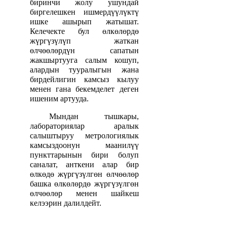
биринчи жолу ушундай
биргелешкен ишмердүүлүктү
ишке ашырып жатышат.
Келечекте бул өлкөлөрдө
жүргүзүлүп жаткан
өлчөөлөрдүн сапатын
жакшыртууга салым кошуп,
алардын тууралыгын жана
бирдейлигин камсыз кылуу
менен гана бекемделет деген
ишеним артууда.
Мындан тышкары,
лабораториялар аралык
салыштыруу метрологиялык
камсыздоонун маанилүү
пункттарынын бири болуп
саналат, анткени алар бир
өлкөдө жүргүзүлгөн өлчөөлөр
башка өлкөлөрдө жүргүзүлгөн
өлчөөлөр менен шайкеш
келээрин далилдейт.