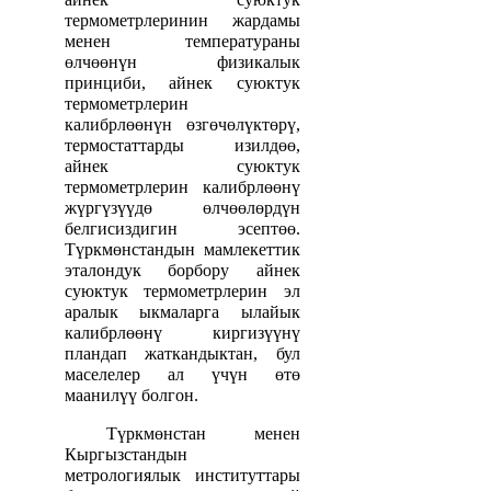
термометрлеринин жардамы
менен температураны
өлчөөнүн физикалык
принциби, айнек суюктук
термометрлерин
калибрлөөнүн өзгөчөлүктөрү,
термостаттарды изилдөө,
айнек суюктук
термометрлерин калибрлөөнү
жүргүзүүдө өлчөөлөрдүн
белгисиздигин эсептөө.
Түркмөнстандын мамлекеттик
эталондук борбору айнек
суюктук термометрлерин эл
аралык ыкмаларга ылайык
калибрлөөнү киргизүүнү
пландап жаткандыктан, бул
маселелер ал үчүн өтө
маанилүү болгон.
Түркмөнстан менен
Кыргызстандын
метрологиялык институттары