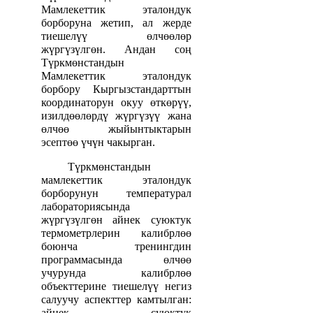
Мамлекеттик эталондук
борборуна жетип, ал жерде
тиешелүү өлчөөлөр
жүргүзүлгөн. Андан соң
Түркмөнстандын
Мамлекеттик эталондук
борбору Кыргызстандарттын
координаторун окуу өткөрүү,
изилдөөлөрдү жүргүзүү жана
өлчөө жыйынтыктарын
эсептөө үчүн чакырган.
Түркмөнстандын
мамлекеттик эталондук
борборунун температурал
лабораториясында
жүргүзүлгөн айнек суюктук
термометрлерин калибрлөө
боюнча тренингдин
программасында өлчөө
учурунда калибрлөө
объекттерине тиешелүү негиз
салуучу аспекттер камтылган:
айнек суюктук