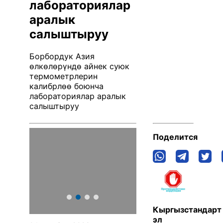
лабораториялар
аралык
салыштыруу
Борбордук Азия
өлкөлөрүндө айнек суюк
термометрлерин
калибрлөө боюнча
лабораториялар аралык
салыштыруу
Поделится
Кыргызстандарт
эл