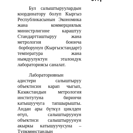
Бул салыштыруулардын
координатору болуп Кыргыз
Республикасынын Экономика
жана коммерциялык
министрлигине караштуу
Стандартташтыруу жана
метрология боюнча
борборунун (Кыргызстандарт)
температура жана
нымдуулуктун эталондук
лабораториясы саналат.
Лабораториянын
адистери салыштыруу
объектисин карап чыгып,
Казакстандын метрология
институтуна биринчи
катышуучуга тапшырышты.
Андан ары бүткүл циклден
өтүп, салыштыруунун
объектиси салыштыруунун
акыркы катышуучусуна –
Түркмөнстандын