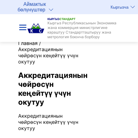
Аймактык
Кыргызча
бөлүнүштөр
КЫРГЫЗ
СТАНДАРТ
Кыргыз Республикасынын Экономика
жана коммерция министрлигине
караштуу Стандартташтыруу жана
метрология боюнча борбору
Главная
/
Аккредитациянын
чөйрөсүн кеңейтүү үчүн
окутуу
Аккредитациянын
чөйрөсүн
кеңейтүү үчүн
окутуу
Аккредитациянын
чөйрөсүн кеңейтүү үчүн
окутуу