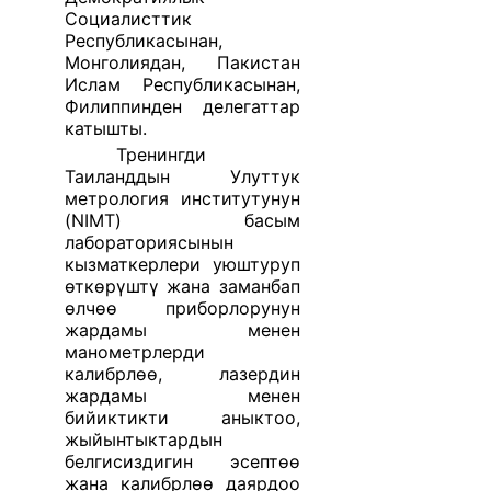
Социалисттик
Республикасынан,
Монголиядан, Пакистан
Ислам Республикасынан,
Филиппинден делегаттар
катышты.
Тренингди
Таиланддын Улуттук
метрология институтунун
(NIMT) басым
лабораториясынын
кызматкерлери уюштуруп
өткөрүштү жана заманбап
өлчөө приборлорунун
жардамы менен
манометрлерди
калибрлөө, лазердин
жардамы менен
бийиктикти аныктоо,
жыйынтыктардын
белгисиздигин эсептөө
жана калибрлөө даярдоо