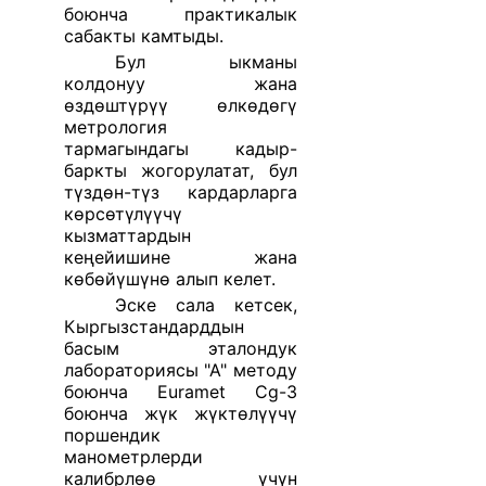
боюнча практикалык
сабакты камтыды.
Бул ыкманы
колдонуу жана
өздөштүрүү өлкөдөгү
метрология
тармагындагы кадыр-
баркты жогорулатат, бул
түздөн-түз кардарларга
көрсөтүлүүчү
кызматтардын
кеңейишине жана
көбөйүшүнө алып келет.
Эске сала кетсек,
Кыргызстандарддын
басым эталондук
лабораториясы "А" методу
боюнча Euramet Cg-3
боюнча жүк жүктөлүүчү
поршендик
манометрлерди
калибрлөө үчүн