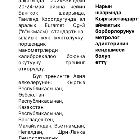
алкагында 2024-жылдын
Нарын
20-24-май айына чейин
шаарында
Бангкок шаарында,
Кыргызстандарт
Таиланд Королдугунда эл
аймактык
аралык Euramet Cg-3
борборлорунун
(
"в"ыкмасы
)
стандарт
ына
метролог
ылайык жүк ж
үктөлүүчү
адистеринин
поршендик
кеңешмеси
манометрлерди
болуп
калибровкалоо боюнча
өттү
окутуучу тренинг
өткөрүлдү
.
Бул тренингге Азия
өлкөлөрүнөн: Кыргыз
Республикасынан,
Өзбекстан
Республикасынан,
Казакстан
Республикасынан,
Бангладештен,
Малайзиядан, Вьетнамдан,
Непалдан, Шри-Ланка
Демократиялык