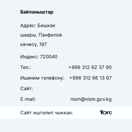
Байланыштар
Адрес
:
Бишкек
шаары, Панфилов
көчөсү, 197
Индекс
:
720040
Тел
.:
+996 312 62 37 90
Ишеним телефону
:
+996 312 66 13 67
Сайт
:
E-mail:
nism@nism.gov.kg
Сайт иштелип чыккан
: