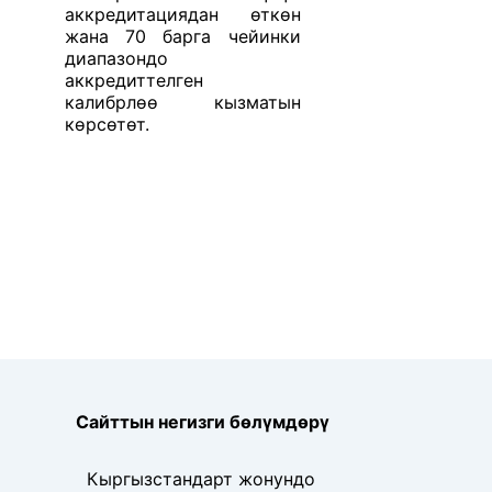
аккредитациядан өткөн
жана 70 барга чейинки
диапазондо
аккредиттелген
калибрлөө кызматын
көрсөтөт.
Сайттын негизги бөлүмдөрү
Кыргызстандарт жонундо