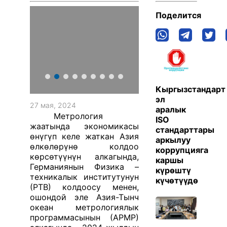
Поделится
Кыргызстандарт
эл
27 мая, 2024
аралык
Метрология
ISO
жаатында экономикасы
стандарттары
өнүгүп келе жаткан Азия
аркылуу
өлкөлөрүнө колдоо
коррупцияга
көрсөтүүнүн алкагында,
каршы
Германиянын Физика –
күрөштү
техникалык институтунун
күчөтүүдө
(РТВ) колдоосу менен,
ошондой эле Азия-Тынч
океан метрологиялык
программасынын (АРМР)