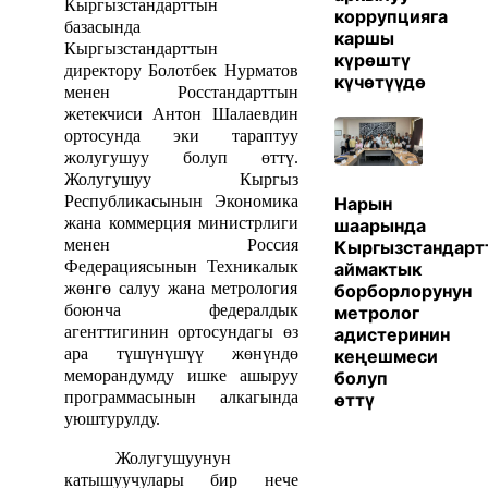
Кыргызстандарттын
коррупцияга
базасында
каршы
Кыргызстандарттын
күрөштү
директору Болотбек Нурматов
күчөтүүдө
менен Росстандарттын
жетекчиси Антон Шалаевдин
ортосунда эки тараптуу
жолугушуу болуп өттү.
Жолугушуу Кыргыз
Республикасынын Экономика
Нарын
жана коммерция министрлиги
шаарында
менен Россия
Кыргызстандарт
Федерациясынын Техникалык
аймактык
жөнгө салуу жана метрология
борборлорунун
боюнча федералдык
метролог
агенттигинин ортосундагы өз
адистеринин
ара түшүнүшүү жөнүндө
кеңешмеси
меморандумду ишке ашыруу
болуп
программасынын алкагында
өттү
уюштурулду.
Жолугушуунун
катышуучулары бир нече