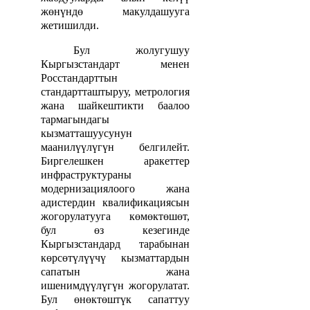
жөнүндө макулдашууга
жетишилди.
Бул жолугушуу
Кыргызстандарт менен
Росстандарттын
стандартташтыруу, метрология
жана шайкештикти баалоо
тармагындагы
кызматташуусунун
маанилүүлүгүн белгилейт.
Биргелешкен аракеттер
инфраструктураны
модернизациялоого жана
адистердин квалификациясын
жогорулатууга көмөктөшөт,
бул өз кезегинде
Кыргызстандард тарабынан
көрсөтүлүүчү кызматтардын
сапатын жана
ишенимдүүлүгүн жогорулатат.
Бул өнөктөштүк сапаттуу