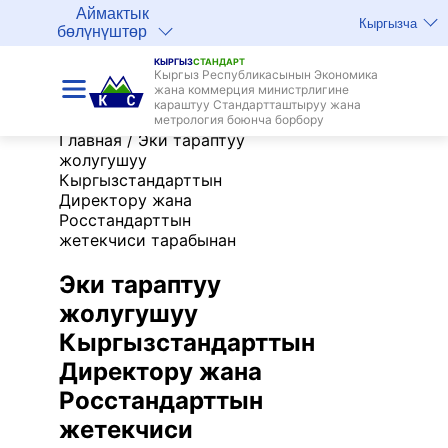
Аймактык
Кыргызча
бөлүнүштөр
КЫРГЫЗ
СТАНДАРТ
Кыргыз Республикасынын Экономика
жана коммерция министрлигине
караштуу Стандартташтыруу жана
метрология боюнча борбору
Главная
/
Эки тараптуу
жолугушуу
Кыргызстандарттын
Директору жана
Росстандарттын
жетекчиси тарабынан
Эки тараптуу
жолугушуу
Кыргызстандарттын
Директору жана
Росстандарттын
жетекчиси