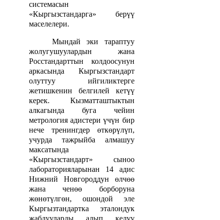
системасын
«Кыргызстандарга» берүү
маселелери.
Мындай эки тараптуу
жолугушуулардын жана
Росстандарттын колдоосунун
аркасында Кыргызстандарт
олуттуу ийгиликтерге
жетишкенин белгилей кетүү
керек. Кызматташтыктын
алкагында буга чейин
метрология адистери үчүн бир
нече тренингдер өткөрүлүп,
учурда тажрыйба алмашуу
максатында
«Кыргызстандарт» сыноо
лабораторияларынан 14 адис
Нижний Новгороддун өлчөө
жана ченөө борборуна
жөнөтүлгөн, ошондой эле
Кыргызтандартка эталондук
жабдууларды алып келүү