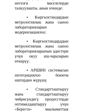
негизги маселелерди
талкуулашты, анын ичинде:
• Кыргызстандардын
метрологиялык жана сыноо
лабораторияларын
модернизациялоо;
• Кыргызстандарддын
метрологиялык жана сыноо
лабораторияларынын адистери
үчүн окуу иш-чараларын
өткөрүү;
• АРШИН системасын
интеграциялоо боюнча
иштердин жүрүшү
• Стандартташтыруу
жана стандартташтыруу
чөйрөсүндөгү процесстерди
оптималдаштыруу үчүн
«Береста» маалыматтык