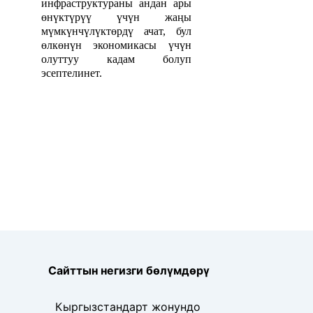
инфраструктураны андан ары
өнүктүрүү үчүн жаңы
мүмкүнчүлүктөрдү ачат, бул
өлкөнүн экономикасы үчүн
олуттуу кадам
болуп
эсептелинет.
Сайттын негизги бөлүмдөрү
Кыргызстандарт жонундо