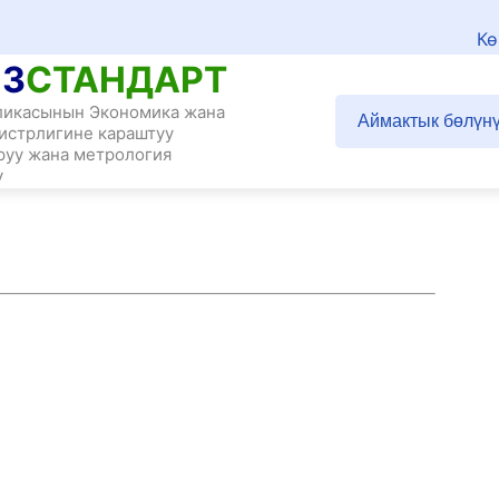
Кө
З
СТАНДАРТ
ликасынын Экономика жана
Аймактык бөлүн
истрлигине караштуу
руу жана метрология
у