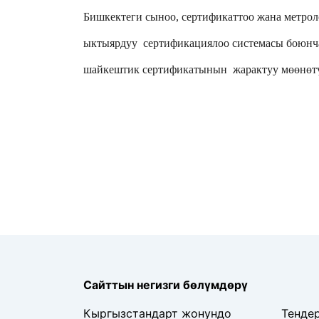
Бишкектеги сыноо, сертификаттоо жана метрол
ыктыярдуу  сертификациялоо системасы боюнч
шайкештик сертификатынын  жарактуу мөөнөт
Сайттын негизги бөлүмдөрү
Кыргызстандарт жонундо
Тенде