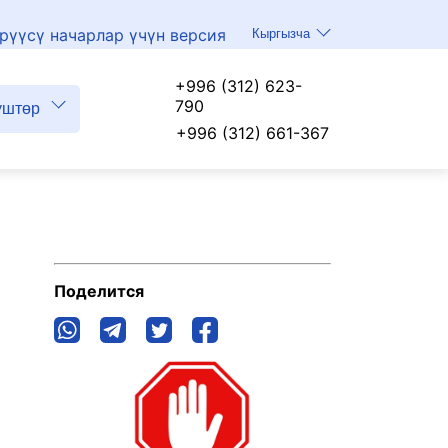
рүүсү начарлар үчүн версия
Кыргызча
+996 (312) 623-
790
үштөр
+996 (312) 661-367
Поделится