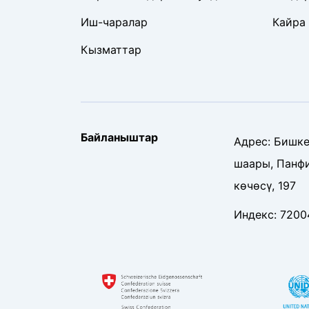
Иш-чаралар
Кайра
Кызматтар
Байланыштар
Адрес
:
Бишке
шаары, Панф
көчөсү, 197
Индекс
:
7200