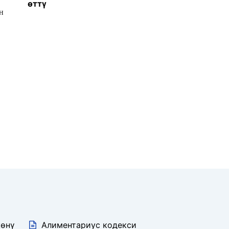
өттү
н 
көнү
Алиментариус кодекси