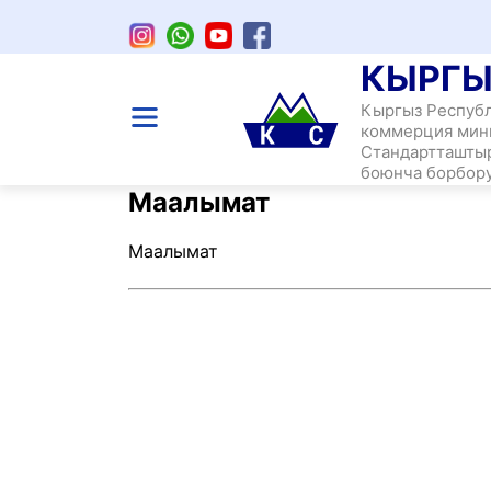
КЫРГЫ
Кыргыз Респуб
коммерция мин
Стандартташты
Главная
/
Маалымат
боюнча борбор
Маалымат
Маалымат