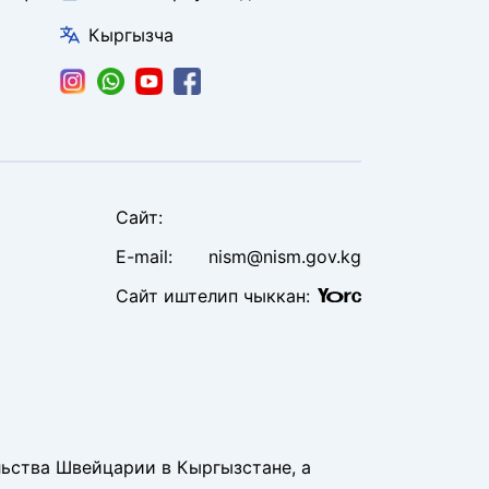
Кыргызча
Сайт
:
E-mail:
nism@nism.gov.kg
Сайт иштелип чыккан
:
льства Швейцарии в Кыргызстане, а