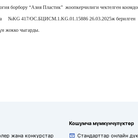
огия борбору “Азия Пластик”  жоопкерчилиги чектелген коомдо
а     №KG 417/ОС.БЦИСМ.1.KG.01.15886 26.03.2025ж берилген 
үн жокко чыгарды.
Кошумча мүмкүнчүлүктөр
рлер жана конкурстар
Стандарттар онлайн дү