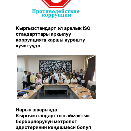
Кыргызстандарт эл аралык ISO
стандарттары аркылуу
коррупцияга каршы күрөштү
күчөтүүдө
Нарын шаарында
Кыргызстандарттын аймактык
борборлорунун метролог
адистеринин кеңешмеси болуп