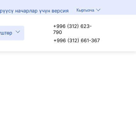
рүүсү начарлар үчүн версия
Кыргызча
+996 (312) 623-
790
үштөр
+996 (312) 661-367