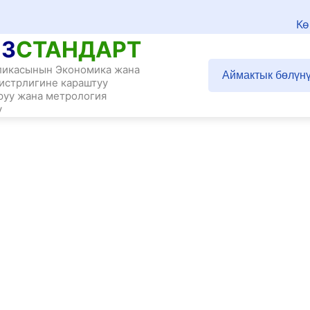
Кө
З
СТАНДАРТ
ликасынын Экономика жана
Аймактык бөлүн
истрлигине караштуу
руу жана метрология
у