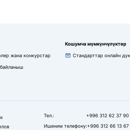
Кошумча мүмкүнчүлүктөр
рлер жана конкурстар
Стандарттар онлайн дү
 байланыш
Тел
.:
+996 312 62 37 90
к
Ишеним телефону
:
+996 312 66 13 67
илов