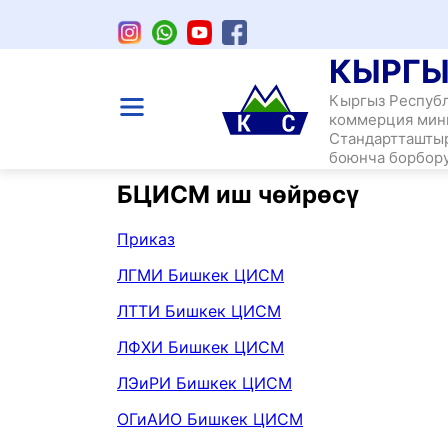
КЫРГЫ
Кыргыз Респуб
коммерция мин
Стандартташты
боюнча борбор
БЦИСМ иш чөйрөсү
Приказ
ЛГМИ Бишкек ЦИСМ
ЛТТИ Бишкек ЦИСМ
ЛФХИ Бишкек ЦИСМ
ЛЭиРИ Бишкек ЦИСМ
ОГиАИО Бишкек ЦИСМ