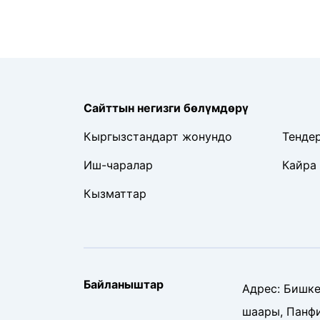
Сайттын негизги бөлүмдөрү
Кыргызстандарт жонундо
Тенде
Иш-чаралар
Кайра
Кызматтар
Байланыштар
Адрес
:
Бишке
шаары, Панф