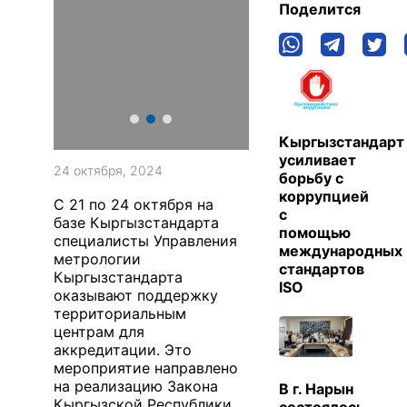
Поделится
Кыргызстандарт
усиливает
24 октября, 2024
борьбу с
коррупцией
С 21 по 24 октября на
с
базе Кыргызстандарта
помощью
специалисты Управления
международных
метрологии
стандартов
Кыргызстандарта
ISO
оказывают поддержку
территориальным
центрам для
аккредитации. Это
мероприятие направлено
на реализацию Закона
В г. Нарын
Кыргызской Республики