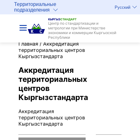
Территориальные
Русский
подразделения
КЫРГЫЗ
СТАНДАРТ
Центр по стандартизации и
метрологии при Министерстве
экономики и коммерции Кыргызской
Республики
Главная
/
Аккредитация
территориальных центров
Кыргызстандарта
Аккредитация
территориальных
центров
Кыргызстандарта
Аккредитация
территориальных центров
Кыргызстандарта